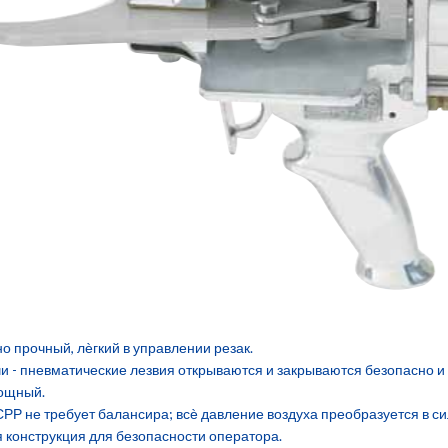
о прочный, лѐгкий в управлении резак.
чи - пневматические лезвия открываются и закрываются безопасно и 
мощный.
СРР не требует балансира; всѐ давление воздуха преобразуется в си
 конструкция для безопасности оператора.