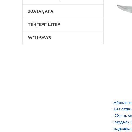
ЖОЛАҚ АРА
ТЕҢГЕРГІШТЕР
WELLSAWS
∙Абсолютн
∙Без отда
- Очень 
- модель 
∙надѐжная