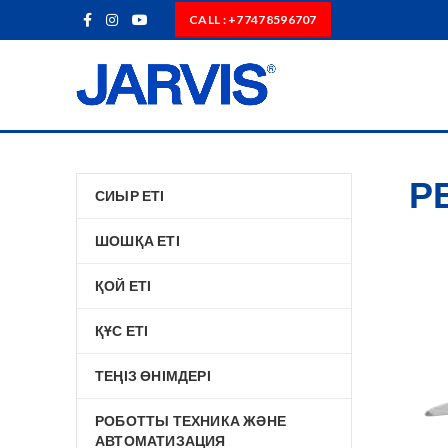
CALL : +77478596707
Р
СИЫР ЕТІ
ШОШҚА ЕТІ
ҚОЙ ЕТІ
ҚҰС ЕТІ
ТЕҢІЗ ӨНІМДЕРІ
РОБОТТЫ ТЕХНИКА ЖӘНЕ
АВТОМАТИЗАЦИЯ