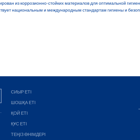
ирован из коррозионно-стойких материалов для оптимальной гигиен
ствует национальным и международным стандартам гигиены и безо
СИЫР ЕТІ
ШОШҚА ЕТІ
ҚОЙ ЕТІ
ҚҰС ЕТІ
ТЕҢІЗ ӨНІМДЕРІ