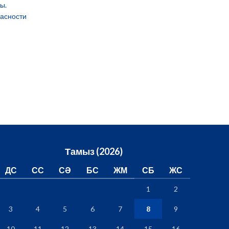
ы.
пасности
Тамыз (2026)
ДС
СС
СӘ
БС
ЖМ
СБ
ЖС
1
2
3
4
5
6
7
8
9
10
11
12
13
14
15
16