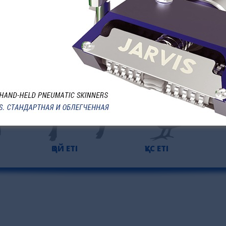
ӨНІМДЕР
ҚОЙ ЕТІ
ҚҰС ЕТІ