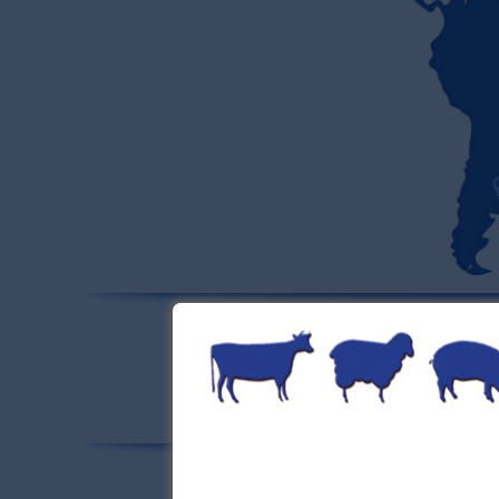
All machinery is CE approved for our
Plea