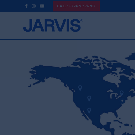
CALL : +77478596707