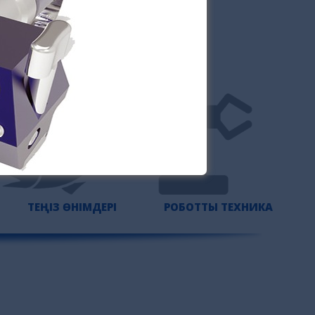
ТЕҢІЗ ӨНІМДЕРІ
РОБОТТЫ ТЕХНИКА