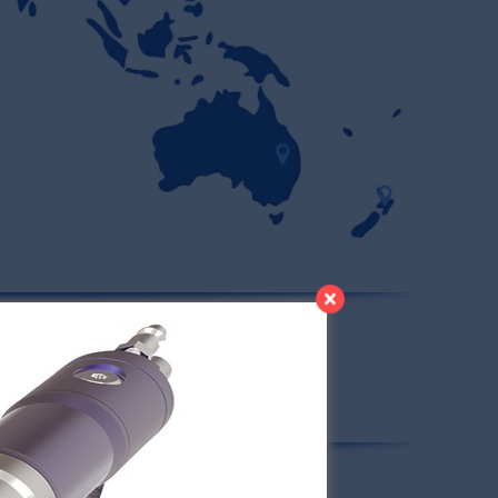
 for years of trouble-free operation.
tion.