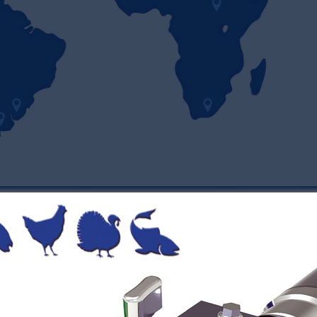
 European customers, and manufactured to exacting quality standards
se contact your Jarvis Products sales professional for more informa