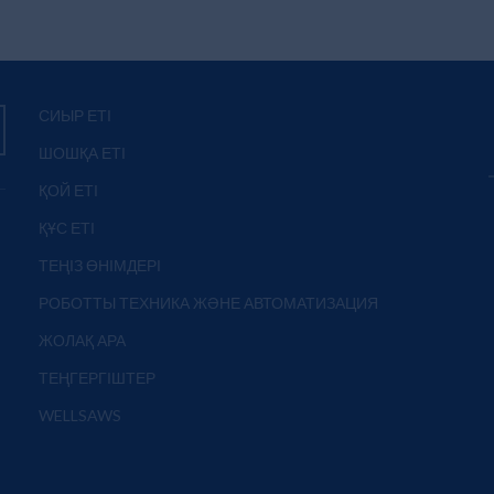
СИЫР ЕТІ
ШОШҚА ЕТІ
ҚОЙ ЕТІ
ҚҰС ЕТІ
ТЕҢІЗ ӨНІМДЕРІ
РОБОТТЫ ТЕХНИКА ЖӘНЕ АВТОМАТИЗАЦИЯ
ЖОЛАҚ АРА
ТЕҢГЕРГІШТЕР
WELLSAWS