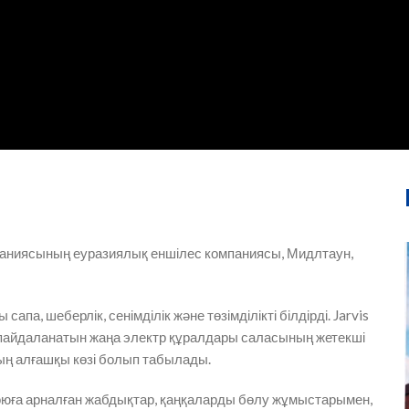
компаниясының еуразиялық еншілес компаниясы, Мидлтаун,
а, шеберлік, сенімділік және төзімділікті білдірді. Jarvis
н пайдаланатын жаңа электр құралдары саласының жетекші
ың алғашқы көзі болып табылады.
союға арналған жабдықтар, қаңқаларды бөлу жұмыстарымен,