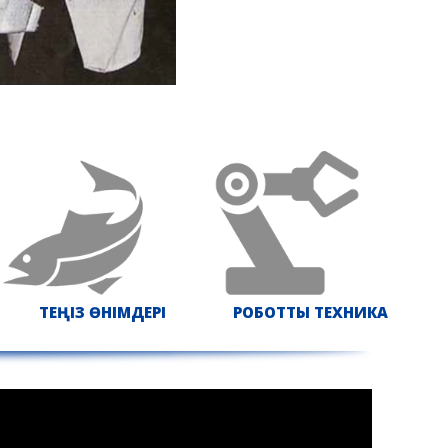
ТЕҢІЗ ӨНІМДЕРІ
РОБОТТЫ ТЕХНИКА