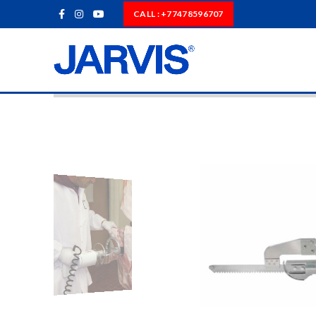
CALL : +77478596707