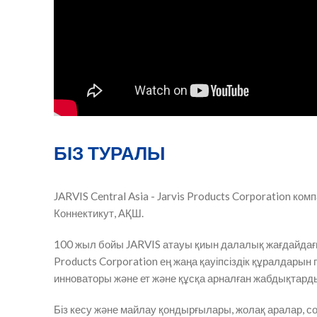
БІЗ ТУРАЛЫ
JARVIS Central Asia - Jarvis Products Corporation 
Коннектикут, АҚШ.
100 жыл бойы JARVIS атауы қиын далалық жағдайдағы сап
Products Corporation ең жаңа қауіпсіздік құралдары
инноваторы және ет және құсқа арналған жабдықтард
Біз кесу және майлау қондырғылары, жолақ аралар, 