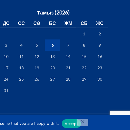
Тамыз (2026)
ДС
СС
СӘ
БС
ЖМ
СБ
ЖС
1
2
3
4
5
6
7
8
9
10
11
12
13
14
15
16
17
18
19
20
21
22
23
24
25
26
27
28
29
30
31
PRIVACY POLICY
TERMS & CONDITIONS
ssume that you are happy with it.
Accept