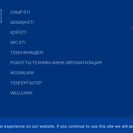
СИЫР ЕТІ
ШОШҚА ЕТІ
ҚОЙ ЕТІ
ҚҰС ЕТІ
ТЕҢІЗ ӨНІМДЕРІ
РОБОТТЫ ТЕХНИКА ЖӘНЕ АВТОМАТИЗАЦИЯ
ЖОЛАҚ АРА
ТЕҢГЕРГІШТЕР
WELLSAWS
 DIGIVENTURA
 experience on our website. If you continue to use this site we will a