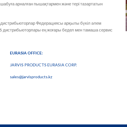
 шабуға арналған пышақтармен және тері тазартатын
J26 дистрибьюторлар Федерациясы арқылы бүкіл әлем
J26 дистрибьюторлары ең жоғары бедел мен тамаша сервис
EURASIA OFFICE:
JARVIS PRODUCTS EURASIA CORP.
sales@jarvisproducts.kz